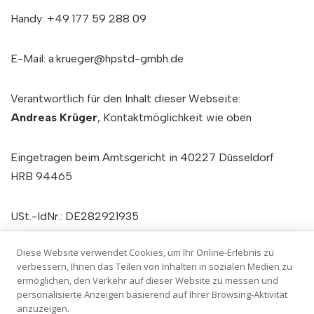
Handy: +49 177 59 288 09
E-Mail: a.krueger@hpstd-gmbh.de
Verantwortlich für den Inhalt dieser Webseite:
Andreas Krüger
, Kontaktmöglichkeit wie oben
Eingetragen beim Amtsgericht in 40227 Düsseldorf
HRB 94465
USt.-IdNr.: DE282921935
Diese Website verwendet Cookies, um Ihr Online-Erlebnis zu
Berufshaftpflichtversicherung: HDI Versicherung AG, HDI
verbessern, Ihnen das Teilen von Inhalten in sozialen Medien zu
Platz 1, 30659 Hannover
ermöglichen, den Verkehr auf dieser Website zu messen und
Geltungsraum der Versicherung: Deutschland
personalisierte Anzeigen basierend auf Ihrer Browsing-Aktivität
anzuzeigen.